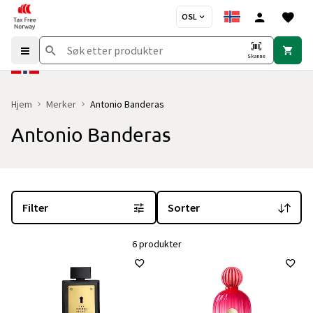
OSL
Skanne
Hjem
Merker
Antonio Banderas
Antonio Banderas
Du er for øyeblikket på "Antonio Banderas" merkesiden
med 6 pro
Filter
Sorter
6 produkter