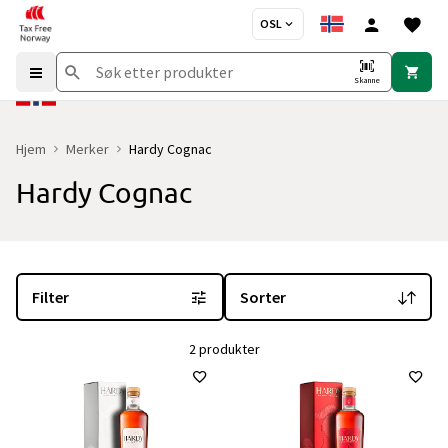
OSL
Skanne
Hjem
Merker
Hardy Cognac
Hardy Cognac
Du er for øyeblikket på "Hardy Cognac" merkesiden
med 2 produkt
Filter
Sorter
2 produkter