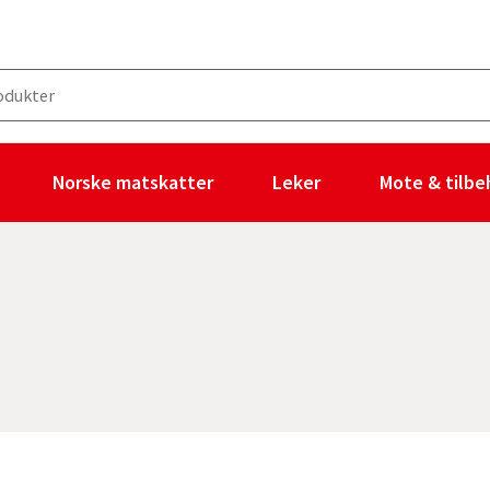
Norske matskatter
Leker
Mote & tilbe
 ingen filtre valgt