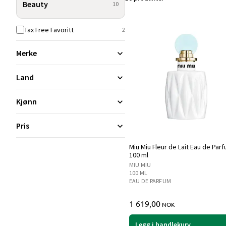
Beauty
10
Tax Free Favoritt
2
Merke
Land
Kjønn
Pris
Miu Miu Fleur de Lait Eau de Par
100 ml
MIU MIU
100 ML
EAU DE PARFUM
1 619,00
NOK
Legg i handlekurv