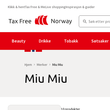
Klikk & hent
Tax Free & Me
Live shopping
Inspirasjon & guider
Beauty
Drikke
Tobakk
Søtsaker
Hjem
Merker
Miu Miu
Miu Miu
Du er for øyeblikket på "Miu Miu" merkesiden
med 10 produkter og
10 produkter