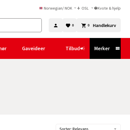
Norwegian
/
NOK
OSL
Kvote & hjelp
Handlekurv
0
0
hør
Gaveideer
Tilbud
Merker
Sorter: Relevans