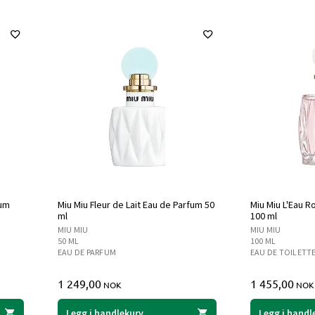
fum
Miu Miu Fleur de Lait Eau de Parfum 50
Miu Miu L'Eau R
ml
100 ml
MIU MIU
MIU MIU
50 ML
100 ML
EAU DE PARFUM
EAU DE TOILETT
1 249,00
1 455,00
NOK
NOK
Legg i handlekurv
Legg i handl