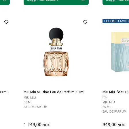
TAX FREE FAVOU
00 ml
Miu Miu Miutine Eau de Parfum 50 ml
Miu Miu L'eau B
ml
MIU MIU
50 ML
MIU MIU
EAU DE PARFUM
50 ML
EAU DE PARFUM
1 249,00
949,00
NOK
NOK