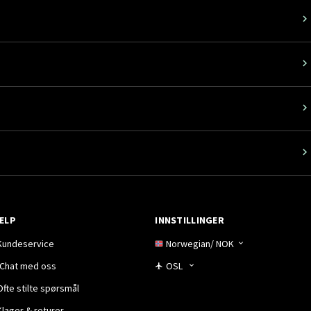
ELP
INNSTILLINGER
Kundeservice
Norwegian
/
NOK
Chat med oss
OSL
Ofte stilte spørsmål
Klager & returer