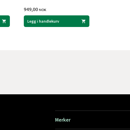
949,00
NOK
Legg i handlekurv
Merker