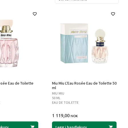
osée Eau de Toilette
Miu Miu L'Eau Rosée Eau de Toilette 50
ml
MIU MIU
50 ML
E
EAU DE TOILETTE
1 119,00
NOK
ekurv
Legg i handlekurv