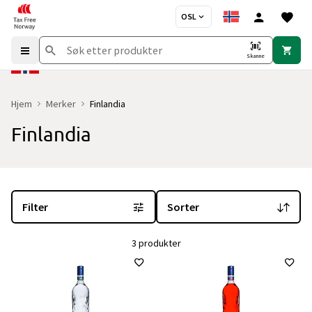
OSL
Skanne
Hjem
Merker
Finlandia
Finlandia
Du er for øyeblikket på "Finlandia" merkesiden
med 3 produkter og
Filter
Sorter
3 produkter