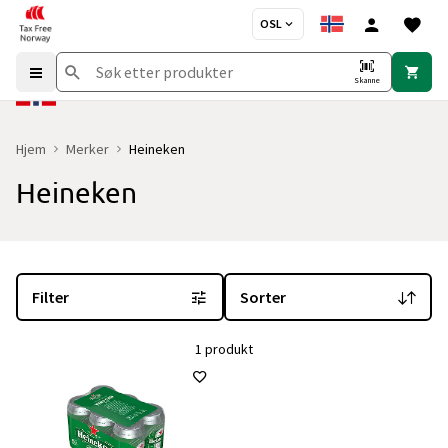
OSL
Skanne
Hjem
Merker
Heineken
Heineken
Du er for øyeblikket på "Heineken" merkesiden
med 1 produkt og i
Filter
Sorter
1 produkt