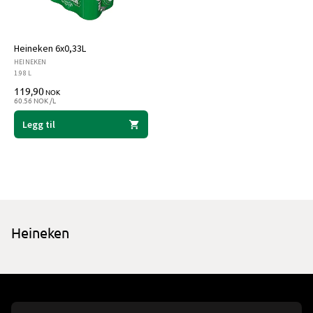
Heineken 6x0,33L
HEINEKEN
1.98 L
119,90
NOK
60.56 NOK /L
Legg til
Heineken