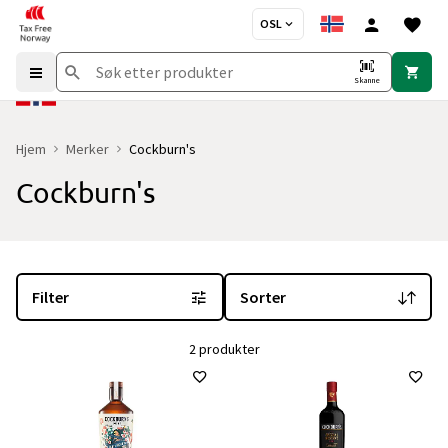
OSL
Skanne
Hjem
Merker
Cockburn's
Cockburn's
Du er for øyeblikket på "Cockburn's" merkesiden
med 2 produkter 
Filter
Sorter
2 produkter