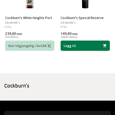
Cockburn's White Heights Port
Cockburn's Special Reserve
COCKBURN'S
COCKBURN'S
0.75 L
0.75 L
239,00
149,90
NOK
NOK
319 NOK /L
199.87 NOK /L
Kun tilgjengelig i butikk
Legg til
Cockburn's