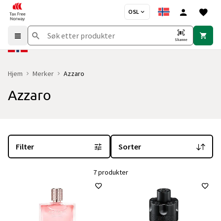
OSL
Skanne
Hjem
Merker
Azzaro
Azzaro
Du er for øyeblikket på "Azzaro" merkesiden
med 7 produkter og i
Filter
Sorter
7 produkter