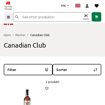
OSL
Skanne
Hjem
Merker
Canadian Club
Canadian Club
Du er for øyeblikket på "Canadian Club" merkesiden
med 1 produkt
Filter
Sorter
1 produkt