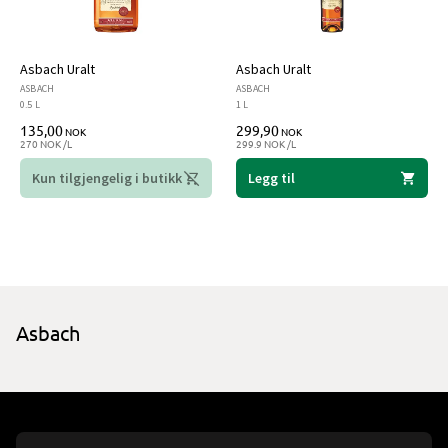
Asbach Uralt
Asbach Uralt
ASBACH
ASBACH
0.5 L
1 L
135,00
299,90
NOK
NOK
270 NOK /L
299.9 NOK /L
Kun tilgjengelig i butikk
Legg til
Asbach