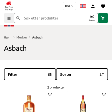
OSL
Skanne
Hjem
Merker
Asbach
Asbach
Du er for øyeblikket på "Asbach" merkesiden
med 2 produkter og i
Filter
Sorter
2 produkter