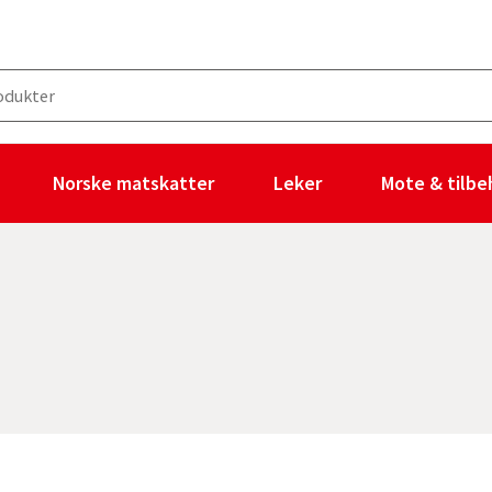
Norske matskatter
Leker
Mote & tilbe