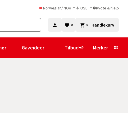
Norwegian
/
NOK
OSL
Kvote & hjelp
Handlekurv
0
0
hør
Gaveideer
Tilbud
Merker