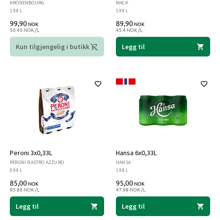
KRONENBOURG
MACK
1.98 L
1.98 L
99,90
89,90
NOK
NOK
50.45 NOK /L
45.4 NOK /L
Kun tilgjengelig i butikk
Legg til
Peroni 3x0,33L
Hansa 6x0,33L
PERONI NASTRO AZZURO
HANSA
0.99 L
1.98 L
85,00
95,00
NOK
NOK
85.86 NOK /L
47.98 NOK /L
Legg til
Legg til