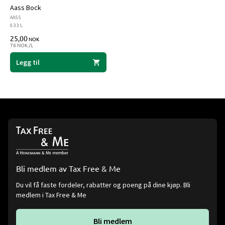
Aass Bock
AASS
0.33 L
25,00
NOK
76 NOK /L
Legg til
Bli medlem av Tax Free & Me
Du vil få faste fordeler, rabatter og poeng på dine kjøp. Bli
medlem i Tax Free & Me
Bli medlem