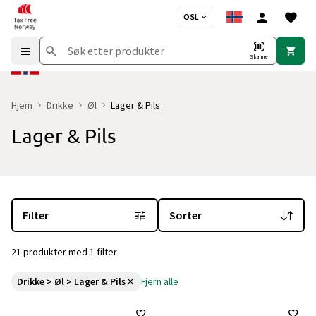
OSL
Skanne
Hjem
Drikke
Øl
Lager & Pils
Lager & Pils
Du er for øyeblikket på "Lager & Pils" kategorisiden
med 21 produk
Filter
Sorter
21 produkter med 1 filter
Drikke > Øl > Lager & Pils
Fjern alle