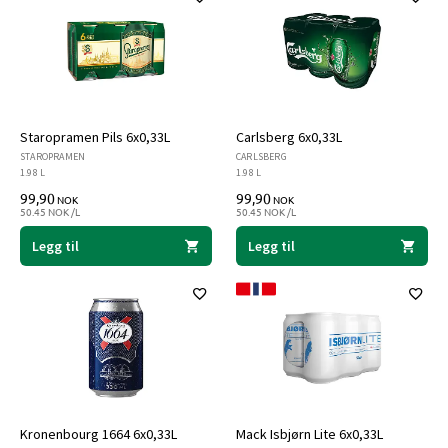
Staropramen Pils 6x0,33L
Carlsberg 6x0,33L
STAROPRAMEN
CARLSBERG
1.98 L
1.98 L
99,90
99,90
NOK
NOK
50.45 NOK /L
50.45 NOK /L
Legg til
Legg til
Kronenbourg 1664 6x0,33L
Mack Isbjørn Lite 6x0,33L