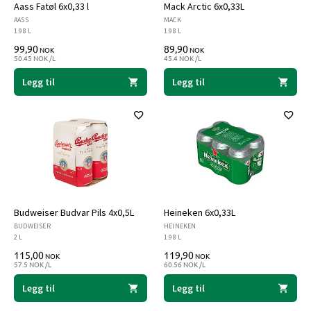
Aass Fatøl 6x0,33 l
Mack Arctic 6x0,33L
AASS
MACK
1.98 L
1.98 L
99,90
89,90
NOK
NOK
50.45 NOK /L
45.4 NOK /L
Legg til
Legg til
Budweiser Budvar Pils 4x0,5L
Heineken 6x0,33L
BUDWEISER
HEINEKEN
2 L
1.98 L
115,00
119,90
NOK
NOK
57.5 NOK /L
60.56 NOK /L
Legg til
Legg til