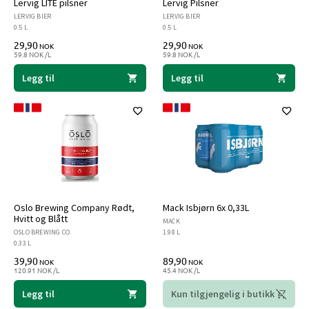
Lervig LITE pilsner
Lervig Pilsner
LERVIG BIER
LERVIG BIER
0.5 L
0.5 L
29,90
29,90
NOK
NOK
59.8 NOK /L
59.8 NOK /L
Legg til
Legg til
Oslo Brewing Company Rødt,
Mack Isbjørn 6x 0,33L
Hvitt og Blått
MACK
OSLO BREWING CO.
1.98 L
0.33 L
39,90
89,90
NOK
NOK
120.91 NOK /L
45.4 NOK /L
Legg til
Kun tilgjengelig i butikk