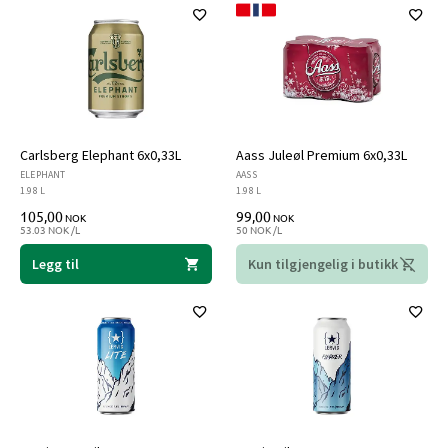
Carlsberg Elephant 6x0,33L
Aass Juleøl Premium 6x0,33L
ELEPHANT
AASS
1.98 L
1.98 L
105,00
99,00
NOK
NOK
53.03 NOK /L
50 NOK /L
Legg til
Kun tilgjengelig i butikk