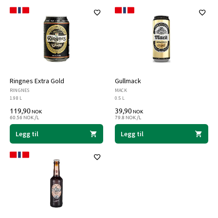
Ringnes Extra Gold
Gullmack
RINGNES
MACK
1.98 L
0.5 L
119,90
39,90
NOK
NOK
60.56 NOK /L
79.8 NOK /L
Legg til
Legg til