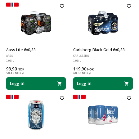
Aass Lite 6x0,33L
Carlsberg Black Gold 6x0,33L
AASS
CARLSBERG
1.98 L
1.98 L
99,90
119,90
NOK
NOK
50.45 NOK /L
60.56 NOK /L
Legg til
Legg til