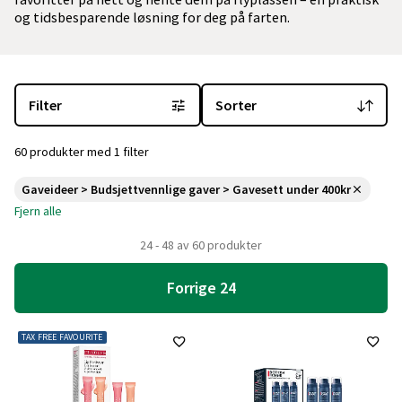
og tidsbesparende løsning for deg på farten.
Du er for øyeblikket på "Gavesett under 400kr" kategorisiden
med 
Filter
Sorter
60 produkter med 1 filter
Gaveideer > Budsjettvennlige gaver > Gavesett under 400kr
Fjern alle
24 - 48 av 60 produkter
Forrige 24
TAX FREE FAVOURITE