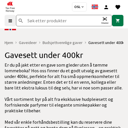
OSL
Skanne
Hjem
Gaveideer
Budsjettvennlige gaver
Gavesett under 400kr
Gavesett under 400kr
Er du på jakt etter en gave som gleder uten å tømme
lommeboka? Hos oss finner du et godt utvalg av gavesett
under 400kr, perfekte for alt fra små oppmerksomheter til
større anledninger. Enten det er til en venn, kollega eller
bare litt ekstra luksus til deg selv, har vi noe som passer alle.
Vårt sortiment byr på alt fra eksklusive hudpleiesett og
forfriskende parfymer til elegante sminkepakker og
praktiske tilbehør.
Med vår enkle forhåndsbestilling kan du reservere dine
favoritter på nett og hente dem på flyplassen – en praktisk