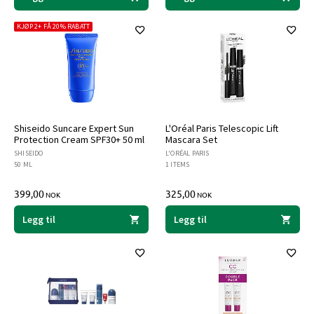
KJØP 2+ FÅ 20% RABATT
Shiseido Suncare Expert Sun
L'Oréal Paris Telescopic Lift
Protection Cream SPF30+ 50 ml
Mascara Set
SHISEIDO
L'ORÉAL PARIS
50 ML
1 ITEMS
399,00
325,00
NOK
NOK
Legg til
Legg til