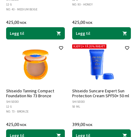
12 G
NO. 93 - HONEY
NO. 43 - MEDIUM BEIGE
425,00
425,00
NOK
NOK
Legg til
Legg til
KJØP 2+ FÅ 20% RABATT
Shiseido Tanning Compact
Shiseido Suncare Expert Sun
Foundation No 73 Bronze
Protection Cream SPF50+ 50 ml
SHISEIDO
SHISEIDO
12 G
50 ML
NO. 73 - BRONZE
425,00
399,00
NOK
NOK
Legg til
Legg til