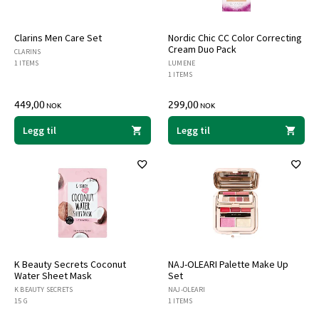
Clarins Men Care Set
Nordic Chic CC Color Correcting
Cream Duo Pack
CLARINS
1 ITEMS
LUMENE
1 ITEMS
449,00
299,00
NOK
NOK
Legg til
Legg til
K Beauty Secrets Coconut
NAJ-OLEARI Palette Make Up
Water Sheet Mask
Set
K BEAUTY SECRETS
NAJ-OLEARI
15 G
1 ITEMS