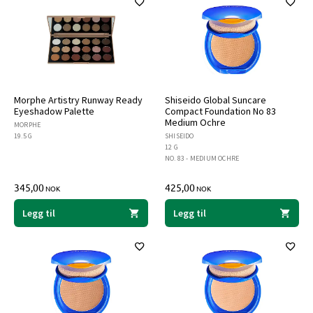
Morphe Artistry Runway Ready
Shiseido Global Suncare
Eyeshadow Palette
Compact Foundation No 83
Medium Ochre
MORPHE
19.5 G
SHISEIDO
12 G
NO. 83 - MEDIUM OCHRE
345,00
425,00
NOK
NOK
Legg til
Legg til