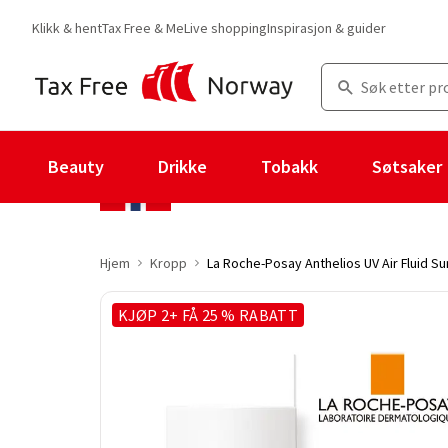
Klikk & hent
Tax Free & Me
Live shopping
Inspirasjon & guider
Beauty
Drikke
Tobakk
Søtsaker
Hjem
Kropp
La Roche-Posay Anthelios UV Air Fluid S
KJØP 2+ FÅ 25 % RABATT