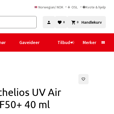
Norwegian
/
NOK
OSL
Kvote & hjelp
Handlekurv
0
0
hør
Gaveideer
Tilbud
Merker
helios UV Air
PF50+ 40 ml