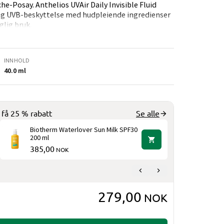
e-Posay. Anthelios UVAir Daily Invisible Fluid
og UVB-beskyttelse med hudpleiende ingredienser
glig bruk.
esultat uten fettete finish, mens den unike Zero-
ud i opptil 16 timer*. Formelen er i tillegg beriket
i opptil 24 timer** og støtter hudens barriere.
INNHOLD
 som en del av din daglige hudpleierutine.
40.0 ml
dtonen
g få 25 % rabatt
Se alle
ralett formel
Biotherm Waterlover Sun Milk SPF30
Biotherm
200 ml
Milk SPF
385,00
349,00
NOK
279,00
NOK