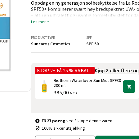
Oppdag en ny generasjon solbeskyttelse fra La Roch
SPF50+ kombinerer svært høy bredspektret UVA- 
– alt i en ultralett og usynlig formel utviklet for da
Den innovative UVAir-teknologien gir et vektløst r
Les mer
Gram Feel Air Phase bidrar til å kontrollere blank h
med hyaluronsyre og niacinamid, som gir fuktighet 
PRODUKTTYPE
SPF
Passer for alle hudtyper – også sensitiv hud. Ideell
Suncare / Cosmetics
SPF 50
Hyaluronsyre
: Tilfører intens fuktighet
Niacinamid
: Styrker hudbarrieren og jevner ut hu
KJØP 2+ FÅ 25 % RABATT
Kjøp 2 eller flere o
UVAir-teknologi
: Avansert UV-beskyttelse i en ult
Biotherm Waterlover Sun Mist SPF30
200 ml
385,00
NOK
Pris og mengde
Få
27 poeng
ved å kjøpe denne varen
100% sikker utsjekking