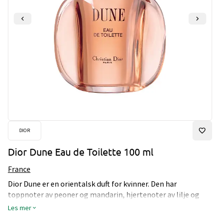
DIOR
Dior Dune Eau de Toilette 100 ml
France
Dior Dune er en orientalsk duft for kvinner. Den har
toppnoter av peoner og mandarin, hjertenoter av lilje og
rose, mens bunnen er av vanilje.
Les mer