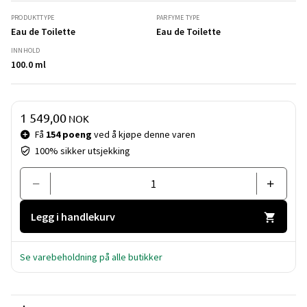
PRODUKTTYPE
PARFYME TYPE
Eau de Toilette
Eau de Toilette
INNHOLD
100.0 ml
Pris og mengde
1 549,00
NOK
Få
154 poeng
ved å kjøpe denne varen
100% sikker utsjekking
Legg i handlekurv
Se varebeholdning på alle butikker