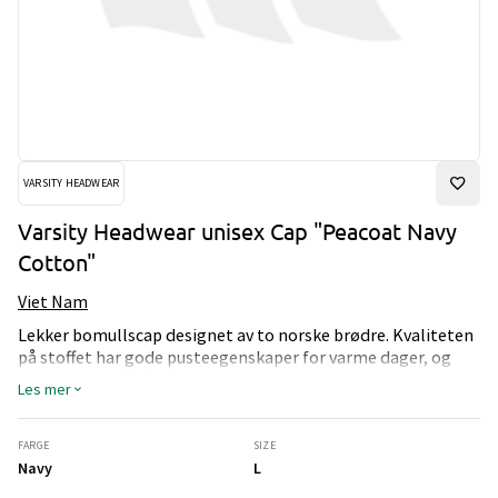
VARSITY HEADWEAR
Varsity Headwear unisex Cap "Peacoat Navy
Cotton"
Viet Nam
Lekker bomullscap designet av to norske brødre. Kvaliteten
på stoffet har gode pusteegenskaper for varme dager, og
egner seg også på våte dager da stoffet er vannavvisende.
Les mer
Capen er enkel å tilpasse, da den har en justerbar rem av
nylon bak.
FARGE
SIZE
Navy
L