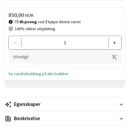
Pris og mengde
850,00
NOK
Få
85 poeng
ved å kjøpe denne varen
100% sikker utsjekking
Utsolgt
Se varebeholdning på alle butikker
Egenskaper
Beskrivelse