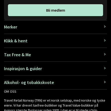
Bli medlem
Merker
Klikk & hent
Tax Free & Me
Inspirasjon & guider
Alkohol- og tobakkskvote
OM OSS
Travel Retail Norway (TRN) er et norsk selskap, med norske og tyske
eiere. Vi har drevet taxfree-butikker og Travel Value-butikker på
Avinors største flyplasser siden 2005. I dag er vi til stede i Oslo,