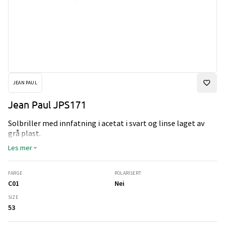
JEAN PAUL
Jean Paul JPS171
Solbriller med innfatning i acetat i svart og linse laget av
grå plast.
Les mer
FARGE
POLARISERT
C01
Nei
SIZE
53