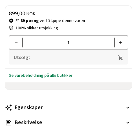
Pris og mengde
899,00
NOK
Få
89 poeng
ved å kjøpe denne varen
100% sikker utsjekking
Utsolgt
Se varebeholdning på alle butikker
Egenskaper
Beskrivelse