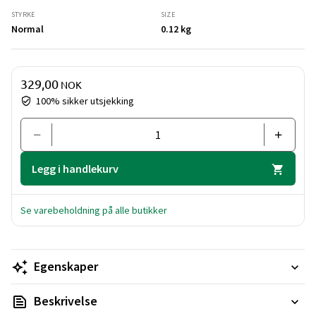
STYRKE
SIZE
Normal
0.12 kg
Pris og mengde
329,00
NOK
100% sikker utsjekking
Legg i handlekurv
Se varebeholdning på alle butikker
Egenskaper
Beskrivelse