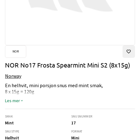
NOR
NOR No17 Frosta Spearmint Mini S2 (8x15g)
Norway
En helhvit, mini porsjon snus med mint smak,
8 x 15g = 120g
Les mer
SMAK
SNUSNUMMER
Mint
17
SNUSTYPE
FORMAT
Helhvit
Mini