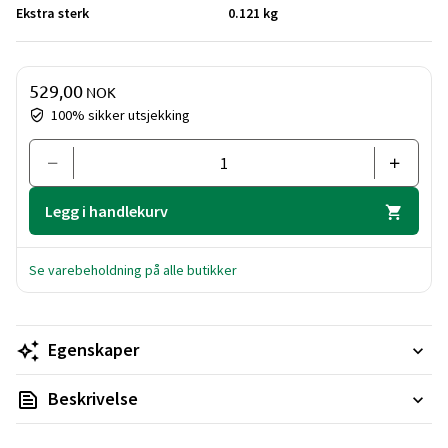
Ekstra sterk
0.121 kg
Pris og mengde
529,00
NOK
100% sikker utsjekking
Legg i handlekurv
Se varebeholdning på alle butikker
Egenskaper
Beskrivelse