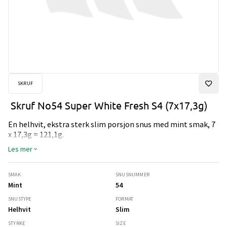
SKRUF
Skruf No54 Super White Fresh S4 (7x17,3g)
En helhvit, ekstra sterk slim porsjon snus med mint smak, 7
x 17,3g = 121,1g.
Les mer
SMAK
SNUSNUMMER
Mint
54
SNUSTYPE
FORMAT
Helhvit
Slim
STYRKE
SIZE