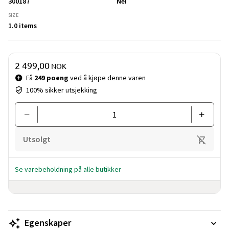
300187
Nei
SIZE
1.0 items
Pris og mengde
2 499,00
NOK
Få
249 poeng
ved å kjøpe denne varen
100% sikker utsjekking
Utsolgt
Se varebeholdning på alle butikker
Egenskaper