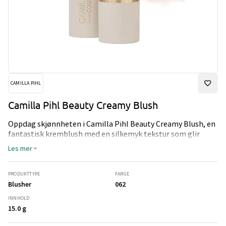
CAMILLA PIHL
Camilla Pihl Beauty Creamy Blush
Oppdag skjønnheten i Camilla Pihl Beauty Creamy Blush, en
fantastisk kremblush med en silkemyk tekstur som glir
sømløst inn i huden din. Beriket med pigmenter av høy
Les mer
kvalitet, gir dette allsidige produktet en naturlig, sunn glød
til kinnene dine, mens det også kan brukes på leppene og
øyelokkene for en koordinert og frisk look.
PRODUKTTYPE
FARGE
Blusher
062
INNHOLD
15.0 g