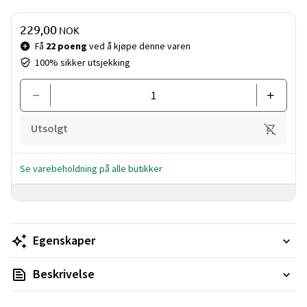
Pris og mengde
229,00
NOK
Få
22 poeng
ved å kjøpe denne varen
100% sikker utsjekking
Utsolgt
Se varebeholdning på alle butikker
Egenskaper
Beskrivelse