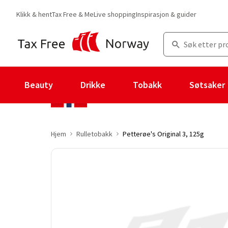
Klikk & hent
Tax Free & Me
Live shopping
Inspirasjon & guider
Beauty
Drikke
Tobakk
Søtsaker
Hjem
Rulletobakk
Petterøe's Original 3, 125g