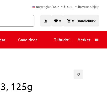
Norwegian
/
NOK
OSL
Kvote & hjelp
Handlekurv
0
0
hør
Gaveideer
Tilbud
Merker
 3, 125g