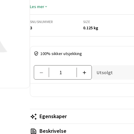
Les mer
SNUSNUMMER
SIZE
3
0.125 kg
Pris og mengde
100% sikker utsjekking
Utsolgt
Egenskaper
Beskrivelse