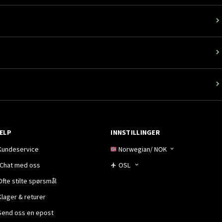
ELP
INNSTILLINGER
Kundeservice
Norwegian
/
NOK
Chat med oss
OSL
Ofte stilte spørsmål
Klager & returer
Send oss en epost