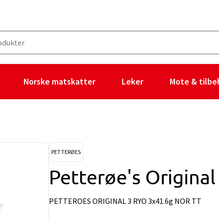
Norske matskatter
Leker
Mote & tilbe
PETTERØES
Petterøe's Original
PETTEROES ORIGINAL 3 RYO 3x41.6g NOR TT