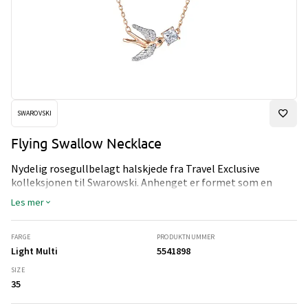
SWAROVSKI
Flying Swallow Necklace
Nydelig rosegullbelagt halskjede fra Travel Exclusive
kolleksjonen til Swarowski. Anhenget er formet som en
flyvende svane med glitrende krystall. Halskjedet er enkelt,
Les mer
elegant og feminint.
FARGE
PRODUKTNUMMER
Light Multi
5541898
SIZE
35