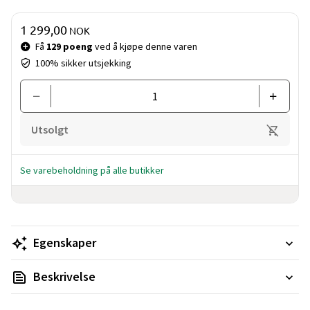
Pris og mengde
1 299,00
NOK
Få
129 poeng
ved å kjøpe denne varen
100% sikker utsjekking
Utsolgt
Se varebeholdning på alle butikker
Egenskaper
Beskrivelse