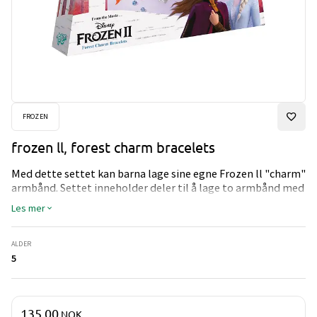
FROZEN
frozen ll, forest charm bracelets
Med dette settet kan barna lage sine egne Frozen ll "charm"
armbånd. Settet inneholder deler til å lage to armbånd med
tre sølvfargede "charms", perler og fargede paljetter.
Les mer
ALDER
5
Pris og mengde
135,00
NOK