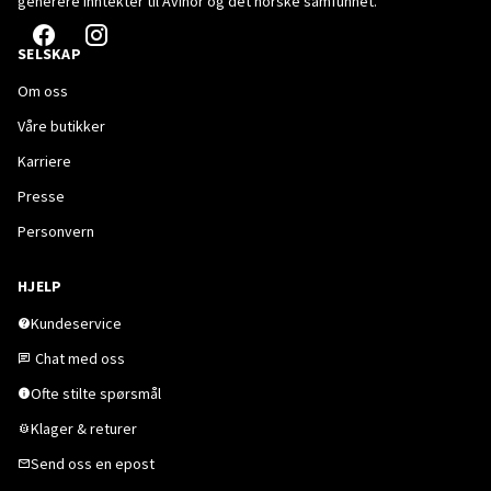
generere inntekter til Avinor og det norske samfunnet.
SELSKAP
Om oss
Våre butikker
Karriere
Presse
Personvern
HJELP
Kundeservice
Chat med oss
Ofte stilte spørsmål
Klager & returer
Send oss en epost