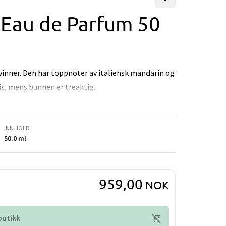
Eau de Parfum 50
vinner. Den har toppnoter av italiensk mandarin og
is, mens bunnen er treaktig.
INNHOLD
50.0 ml
959,00
NOK
 butikk