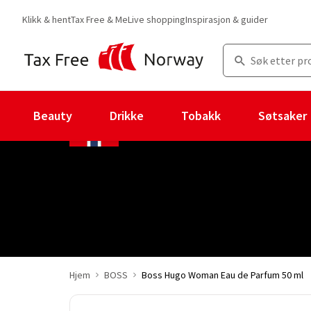
Klikk & hent
Tax Free & Me
Live shopping
Inspirasjon & guider
Beauty
Drikke
Tobakk
Søtsaker
Hjem
BOSS
Boss Hugo Woman Eau de Parfum 50 ml