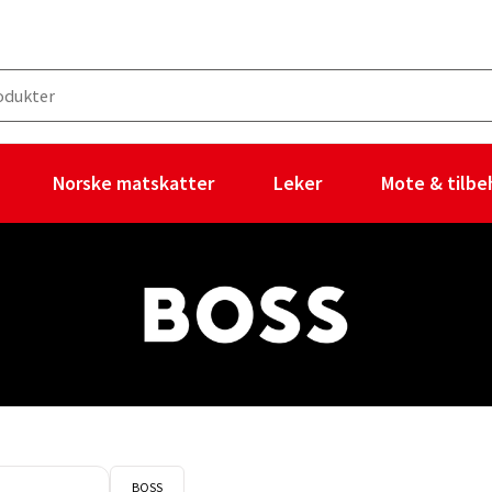
Norske matskatter
Leker
Mote & tilbe
BOSS