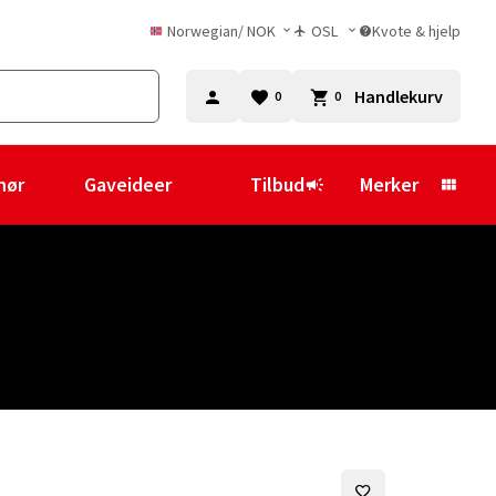
Norwegian
/
NOK
OSL
Kvote & hjelp
Handlekurv
0
0
hør
Gaveideer
Tilbud
Merker