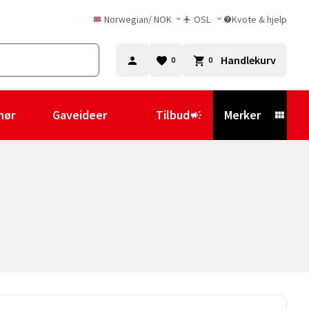
Norwegian
/
NOK
OSL
Kvote & hjelp
Handlekurv
0
0
hør
Gaveideer
Tilbud
Merker