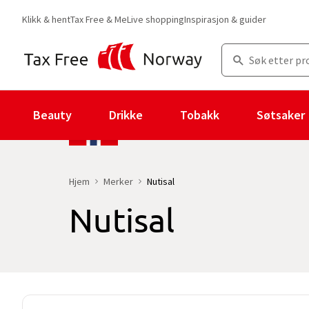
Klikk & hent
Tax Free & Me
Live shopping
Inspirasjon & guider
Beauty
Drikke
Tobakk
Søtsaker
Hjem
Merker
Nutisal
Nutisal
Du er for øyeblikket på "Nutisal" merkesiden
uten produkter og in