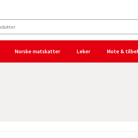
Norske matskatter
Leker
Mote & tilbe
gen filtre valgt