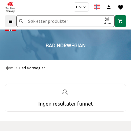
OSL
Skanne
Hjem
Bad Norwegian
Du er for øyeblikket på "Bad Norwegian" merkesiden
uten produkt
Ingen resultater funnet