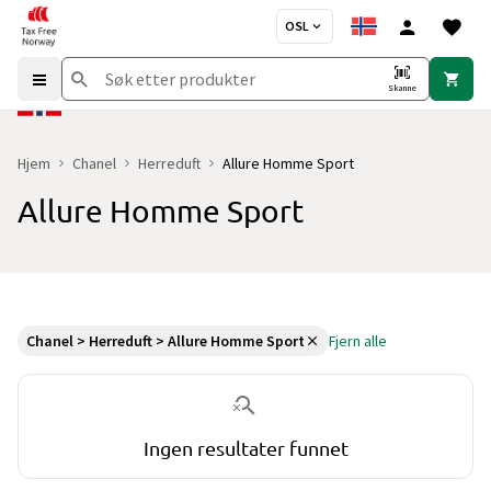
OSL
Skanne
Hjem
Chanel
Herreduft
Allure Homme Sport
Allure Homme Sport
Du er for øyeblikket på "Allure Homme Sport" kategorisiden
uten 
Chanel > Herreduft > Allure Homme Sport
Fjern alle
Ingen resultater funnet