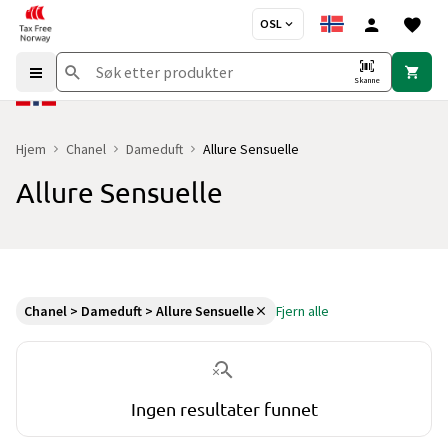
OSL
Skanne
Hjem
Chanel
Dameduft
Allure Sensuelle
Allure Sensuelle
Du er for øyeblikket på "Allure Sensuelle" kategorisiden
uten prod
Chanel > Dameduft > Allure Sensuelle
Fjern alle
Ingen resultater funnet