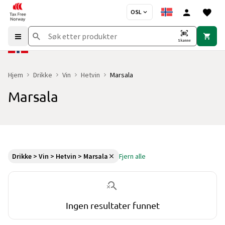
OSL
Skanne
Hjem
Drikke
Vin
Hetvin
Marsala
Marsala
Du er for øyeblikket på "Marsala" kategorisiden
uten produkter og
Drikke > Vin > Hetvin > Marsala
Fjern alle
Ingen resultater funnet