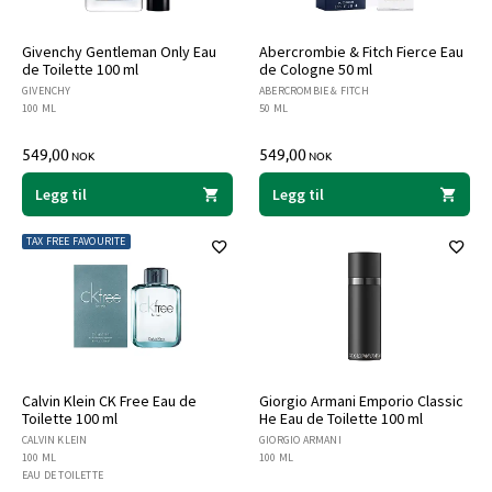
Givenchy Gentleman Only Eau
Abercrombie & Fitch Fierce Eau
de Toilette 100 ml
de Cologne 50 ml
GIVENCHY
ABERCROMBIE & FITCH
100 ML
50 ML
549,00
549,00
NOK
NOK
Legg til
Legg til
TAX FREE FAVOURITE
Calvin Klein CK Free Eau de
Giorgio Armani Emporio Classic
Toilette 100 ml
He Eau de Toilette 100 ml
CALVIN KLEIN
GIORGIO ARMANI
100 ML
100 ML
EAU DE TOILETTE