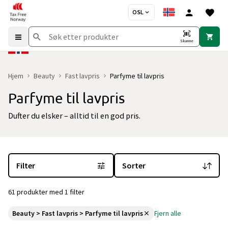
OSL
Skanne
Hjem
Beauty
Fast lavpris
Parfyme til lavpris
Parfyme til lavpris
Dufter du elsker – alltid til en god pris.
Du er for øyeblikket på "Parfyme til lavpris" kategorisiden
med 61 
Filter
Sorter
61 produkter med 1 filter
Beauty > Fast lavpris > Parfyme til lavpris
Fjern alle