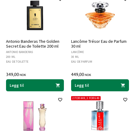
Antonio Banderas The Golden
Lancôme Trésor Eau de Parfum
Secret Eau de Toilette 200 ml
30 ml
ANTONIO BANDERAS
LANCÔME
200 ML
30 ML
EAU DE TOILETTE
EAU DE PARFUM
349,00
449,00
NOK
NOK
Legg til
Legg til
2 FOR 449, 3 FOR 649