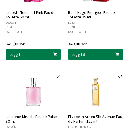
Lacoste Touch of Pink Eau de
Boss Hugo Energise Eau de
Toilette 50 ml
Toilette 75 ml
LACOSTE
BOSS
50 ML
75 ML
EAU DE TOILETTE
EAU DE TOILETTE
349,00
349,00
NOK
NOK
Legg til
Legg til
Lancôme Miracle Eau de Pafum
Elizabeth Arden 5th Avenue Eau
30 ml
de Parfum 125 ml
LANCÔME
ELIZABETH ARDEN