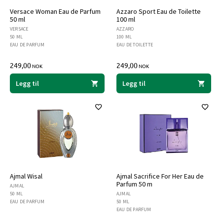
Versace Woman Eau de Parfum
Azzaro Sport Eau de Toilette
50 ml
100 ml
VERSACE
AZZARO
50 ML
100 ML
EAU DE PARFUM
EAU DE TOILETTE
249,00
249,00
NOK
NOK
Legg til
Legg til
Ajmal Wisal
Ajmal Sacrifice For Her Eau de
Parfum 50 m
AJMAL
50 ML
AJMAL
EAU DE PARFUM
50 ML
EAU DE PARFUM