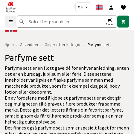
OSL
Skanne
Hjem
Gaveideer
Gaver etter kategori
Parfyme sett
Parfyme sett
Parfyme sett er en flott gaveidé for enhver anledning, enten
det er en bursdag, jubileum eller ferie. Disse settene
inneholder vanligvis en flaske parfyme sammen med
matchende produkter, som for eksempel dusjgelé, body
lotion eller deodorant.
En av fordelene med å kjøpe et parfyme sett er at det gir
deg muligheten til å prøve ut flere produkter fra samme
merke. Dette gjør det lettere å finne din favorittparfyme,
samtidig som du får tilhørende produkter som gir en mer
helhetlig duftopplevelse.
Det finnes også parfyme sett som er spesielt laget for menn
eller kvinner, og som kan være perfekte gaver til partnere,