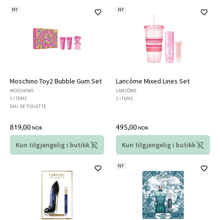
NY
NY
Moschino Toy2 Bubble Gum Set
Lancôme Mixed Lines Set
MOSCHINO
LANCÔME
1 ITEMS
1 ITEMS
EAU DE TOILETTE
819,00
495,00
NOK
NOK
Kun tilgjengelig i butikk
Kun tilgjengelig i butikk
NY