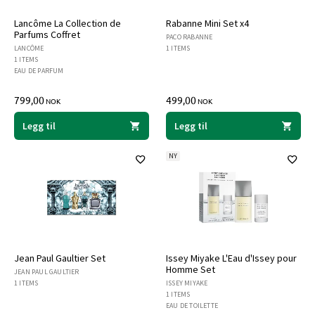
Lancôme La Collection de
Rabanne Mini Set x4
Parfums Coffret
PACO RABANNE
LANCÔME
1 ITEMS
1 ITEMS
EAU DE PARFUM
799,00
499,00
NOK
NOK
Legg til
Legg til
NY
Jean Paul Gaultier Set
Issey Miyake L'Eau d'Issey pour
Homme Set
JEAN PAUL GAULTIER
1 ITEMS
ISSEY MIYAKE
1 ITEMS
EAU DE TOILETTE