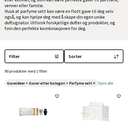
venner eller familie.
Husk at parfyme sett kan være en flott gave til deg selv
også, og kan hjelpe deg med å skape din egen unike
duftsignatur. Utforsk forskjellige dufter og produkter, og
finn den perfekte kombinasjonen for deg.
Du er for øyeblikket på "Parfyme sett" kategorisiden
med 90 produ
Filter
Sorter
90 produkter med 1 filter
Gaveideer > Gaver etter kategori > Parfyme sett
Fjern alle