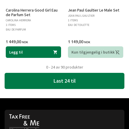
Carolina Herrera Good Girl Eau
Jean Paul Gaultier Le Male Set
de Parfum Set
JEAN PAUL GAULTIER
CAROLINA HERRERA
1 ITEMS
1 ITEMS
EAU DE TOILETTE
EAU DE PARFUM
1 449,00
1 149,00
NOK
NOK
Legg til
Kun tilgjengelig i butikk
0 - 24 av 90 produkter
Last 24 til