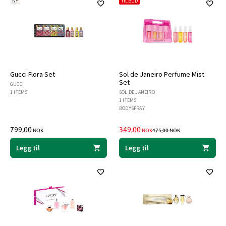
NY
TILBUD
Gucci Flora Set
Sol de Janeiro Perfume Mist
Set
GUCCI
1 ITEMS
SOL DE JANEIRO
1 ITEMS
BODYSPRAY
TILBUDSPRIS
PRIS FØR AVSLAG
799,00
349,00
NOK
NOK
475,00
NOK
Legg til
Legg til