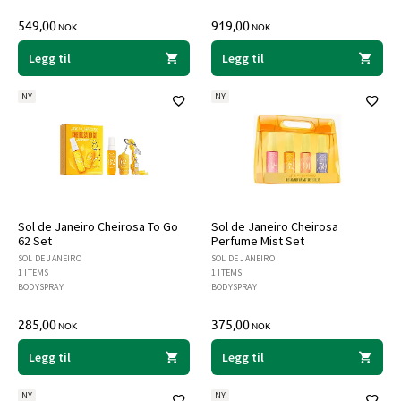
549,00
919,00
NOK
NOK
Legg til
Legg til
NY
NY
Sol de Janeiro Cheirosa To Go
Sol de Janeiro Cheirosa
62 Set
Perfume Mist Set
SOL DE JANEIRO
SOL DE JANEIRO
1 ITEMS
1 ITEMS
BODYSPRAY
BODYSPRAY
285,00
375,00
NOK
NOK
Legg til
Legg til
NY
NY