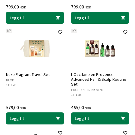
799,00
799,00
NOK
NOK
Legg til
Legg til
NY
NY
Nuxe Fragrant Travel Set
L'Occitane en Provence
Advanced Hair & Scalp Routine
NUXE
Set
1 ITEMS
L'OCCITANE EN PROVENCE
1 ITEMS
579,00
465,00
NOK
NOK
Legg til
Legg til