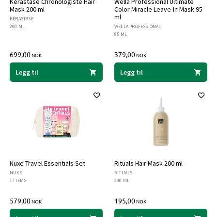
Kérastase Chronologiste Hair
Wella Professional Ultimate
Mask 200 ml
Color Miracle Leave-In Mask 95
ml
KÉRASTASE
200 ML
WELLA PROFESSIONAL
95 ML
699,00
379,00
NOK
NOK
Legg til
Legg til
Nuxe Travel Essentials Set
Rituals Hair Mask 200 ml
NUXE
RITUALS
1 ITEMS
200 ML
579,00
195,00
NOK
NOK