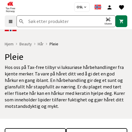
OSL
Skanne
Hjem
Beauty
Hår
Pleie
Pleie
Hos oss på Tax-free tilbyr vi luksuriøse hårbehandlinger fra
kjente merker. Ta vare på håret ditt ved å gi det en god
hårkur en gang iblant. En hårbehandling gir deg et sunt og
glansfullt hår stappfullt av næring. Er du plaget med tørt
eller flisete hår kan en hårkur med keratin hjelpe deg. Kurer
som inneholder lipider tilfører fuktighet og gjør håret ditt
motstandsdyktig og mykt.
Du er for øyeblikket på "Pleie" kategorisiden
med 88 produkter og 