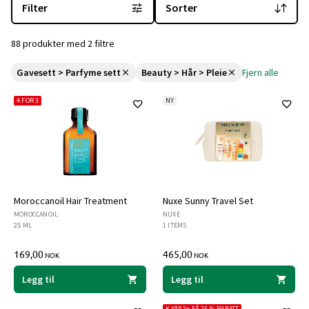
Filter
Sorter
88 produkter med 2 filtre
Gavesett > Parfyme sett
Beauty > Hår > Pleie
Fjern alle
4 FOR 3
NY
Moroccanoil Hair Treatment
Nuxe Sunny Travel Set
MOROCCANOIL
NUXE
25 ML
1 ITEMS
169,00
465,00
NOK
NOK
Legg til
Legg til
KJØP 2+ FÅ 25 % RABATT