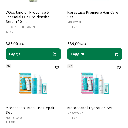
L'Occitane en Provence 5
Kérastase Premiere Hair Care
Essential Oils Pro-densite
Set
Serum 50 ml
KÉRASTASE
L'OCCITANE EN PROVENCE
1 ITEMS
50 ML
385,00
539,00
NOK
NOK
Legg til
Legg til
NY
NY
Moroccanoil Moisture Repair
Moroccanoil Hydration Set
Set
MOROCCANOIL
MOROCCANOIL
1 ITEMS
1 ITEMS