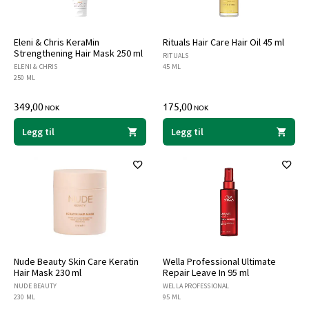
Eleni & Chris KeraMin
Rituals Hair Care Hair Oil 45 ml
Strengthening Hair Mask 250 ml
RITUALS
ELENI & CHRIS
45 ML
250 ML
349,00
175,00
NOK
NOK
Legg til
Legg til
Nude Beauty Skin Care Keratin
Wella Professional Ultimate
Hair Mask 230 ml
Repair Leave In 95 ml
NUDE BEAUTY
WELLA PROFESSIONAL
230 ML
95 ML