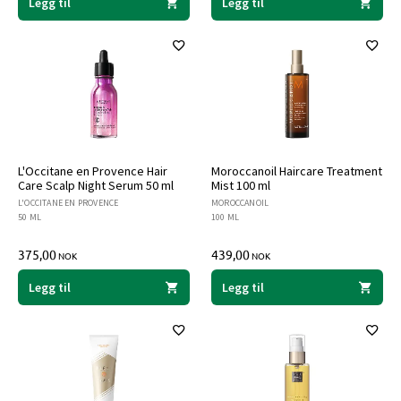
Legg til
Legg til
L'Occitane en Provence Hair
Moroccanoil Haircare Treatment
Care Scalp Night Serum 50 ml
Mist 100 ml
L'OCCITANE EN PROVENCE
MOROCCANOIL
50 ML
100 ML
375,00
439,00
NOK
NOK
Legg til
Legg til