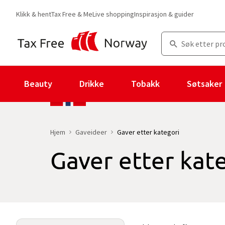
Klikk & hent
Tax Free & Me
Live shopping
Inspirasjon & guider
Beauty
Drikke
Tobakk
Søtsaker
Hjem
Gaveideer
Gaver etter kategori
Gaver etter kat
Du er for øyeblikket på "Gaver etter kategori" kategorisiden
med 2