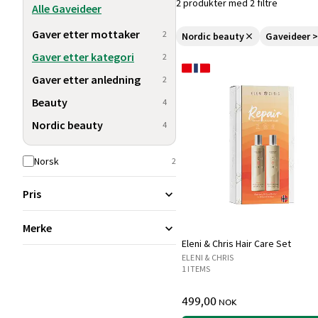
2 produkter med 2 filtre
Alle Gaveideer
Gaver etter mottaker
2
Nordic beauty
Gaveideer >
Gaver etter kategori
2
Gaver etter anledning
2
Beauty
4
Nordic beauty
4
Norsk
2
Pris
Merke
Eleni & Chris Hair Care Set
ELENI & CHRIS
1 ITEMS
499,00
NOK