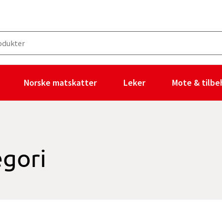
Norske matskatter
Leker
Mote & tilbe
egori
 produkter og 2 valgte filtre