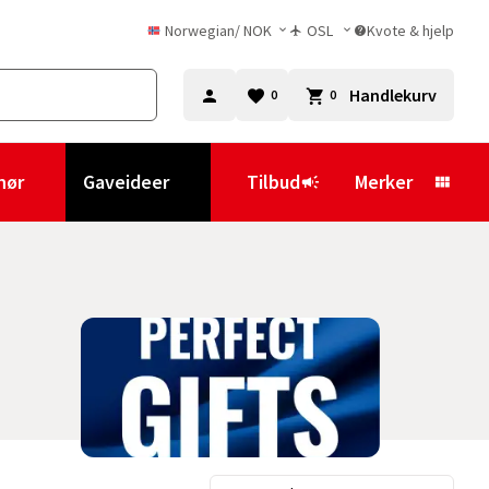
Norwegian
/
NOK
OSL
Kvote & hjelp
Handlekurv
0
0
hør
Gaveideer
Tilbud
Merker