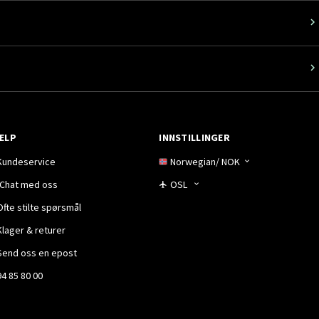
ELP
INNSTILLINGER
Kundeservice
Norwegian
/
NOK
Chat med oss
OSL
Ofte stilte spørsmål
Klager & returer
Send oss en epost
94 85 80 00