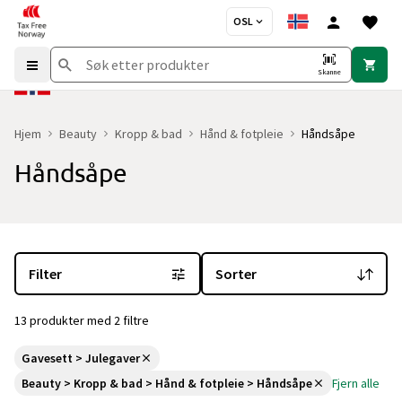
OSL
Skanne
Hjem
Beauty
Kropp & bad
Hånd & fotpleie
Håndsåpe
Håndsåpe
Du er for øyeblikket på "Håndsåpe" kategorisiden
med 13 produkte
Filter
Sorter
13 produkter med 2 filtre
Gavesett > Julegaver
Beauty > Kropp & bad > Hånd & fotpleie > Håndsåpe
Fjern alle