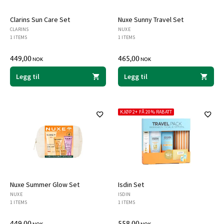
Clarins Sun Care Set
Nuxe Sunny Travel Set
CLARINS
NUXE
1 ITEMS
1 ITEMS
449,00
465,00
NOK
NOK
Legg til
Legg til
KJØP 2+ FÅ 20% RABATT
Nuxe Summer Glow Set
Isdin Set
NUXE
ISDIN
1 ITEMS
1 ITEMS
449,00
558,00