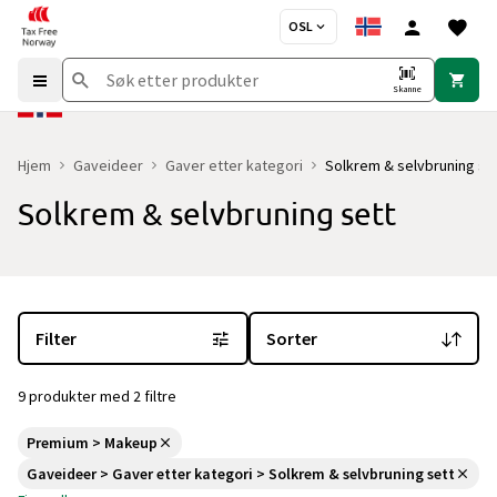
OSL
Skanne
Hjem
Gaveideer
Gaver etter kategori
Solkrem & selvbruning se
Solkrem & selvbruning sett
Du er for øyeblikket på "Solkrem & selvbruning sett" kategorisid
Filter
Sorter
9 produkter med 2 filtre
Premium > Makeup
Gaveideer > Gaver etter kategori > Solkrem & selvbruning sett