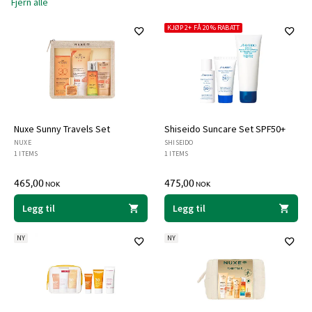
Fjern alle
KJØP 2+ FÅ 20% RABATT
Nuxe Sunny Travels Set
Shiseido Suncare Set SPF50+
NUXE
SHISEIDO
1 ITEMS
1 ITEMS
465,00
475,00
NOK
NOK
Legg til
Legg til
NY
NY