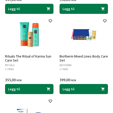
NOK
NOK
Legg til
Legg til
Rituals The Ritual of Karma Sun
Biotherm Mixed Lines Body Care
Care Set
Set
RITUALS
BIOTHERM
1 ITEMS
1 ITEMS
355,00
399,00
NOK
NOK
Legg til
Legg til