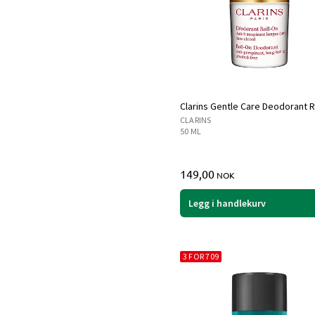
Clarins Gentle Care Deodorant R
CLARINS
50 ML
149,00
NOK
Legg i handlekurv
3 FOR 709