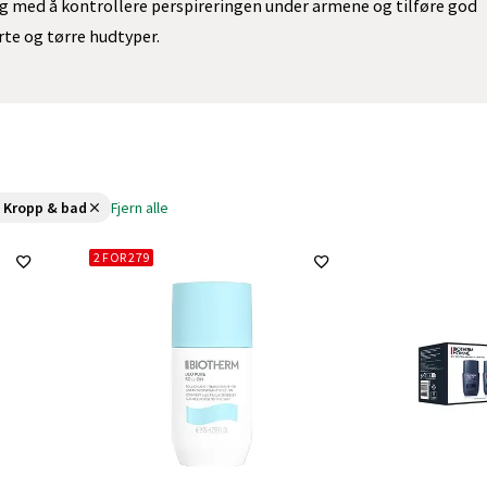
g med å kontrollere perspireringen under armene og tilføre god
rte og tørre hudtyper.
kter og 2 valgte filtre
 Kropp & bad
Fjern alle
2 FOR 279