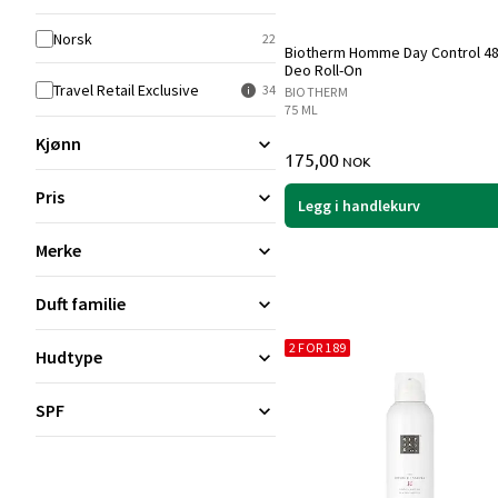
Norsk
22
Biotherm Homme Day Control 4
Deo Roll-On
Travel Retail Exclusive
34
BIOTHERM
75 ML
Kjønn
175,00
NOK
Pris
Legg i handlekurv
Merke
Duft familie
2 FOR 189
Hudtype
SPF