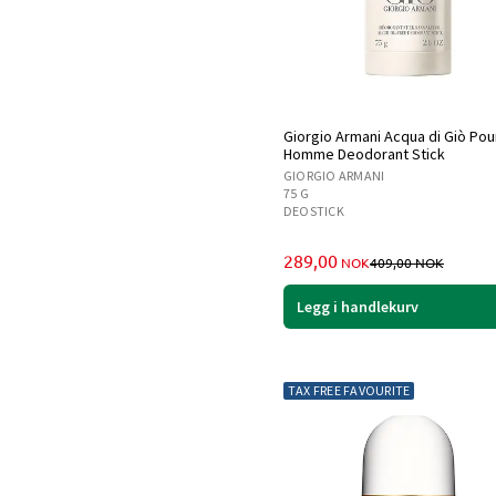
Giorgio Armani Acqua di Giò Pou
Homme Deodorant Stick
GIORGIO ARMANI
75 G
DEOSTICK
TILBUDSPRIS
PRIS FØR AVS
289,00
NOK
409,00
NOK
Legg i handlekurv
TAX FREE FAVOURITE