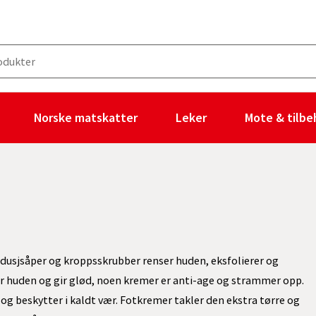
Norske matskatter
Leker
Mote & tilbe
dusjsåper og kroppsskrubber renser huden, eksfolierer og
r huden og gir glød, noen kremer er anti-age og strammer opp.
 beskytter i kaldt vær. Fotkremer takler den ekstra tørre og