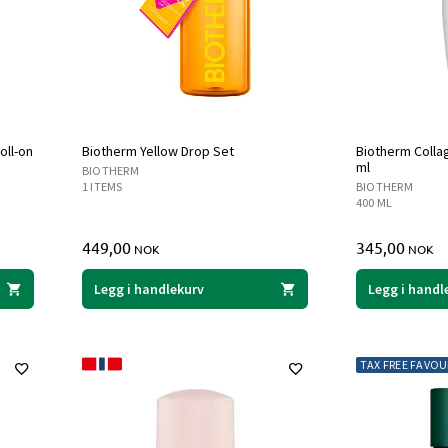
oll-on
Biotherm Yellow Drop Set
Biotherm Collag
ml
BIOTHERM
1 ITEMS
BIOTHERM
400 ML
449,00
345,00
NOK
NOK
Legg i handlekurv
Legg i handl
TAX FREE FAVOU