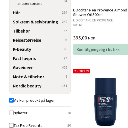
84
antiperspirant
L'Occitane en Provence Almond
Hår
294
Shower Oil 500 ml
L'OCCITANE EN PROVENCE
Solkrem & selvbruning
249
500 ML
Tilbehør
37
395,00
NOK
Reisestørrelse
192
K-beauty
96
Kun tilgjengelig i butikk
Fast lavpris
77
Gaveideer
406
2 FOR 279
Mote & tilbehør
8
Nordic beauty
131
Vis kun produkt på lager
Nyheter
28
Tax Free Favoritt
20