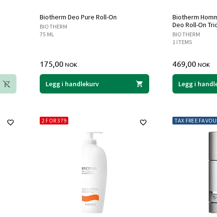
Biotherm Deo Pure Roll-On
Biotherm Homm
Deo Roll-On Tri
BIOTHERM
75 ML
BIOTHERM
1 ITEMS
175,00
469,00
NOK
NOK
Legg i handlekurv
Legg i handl
2 FOR 379
TAX FREE FAVOU