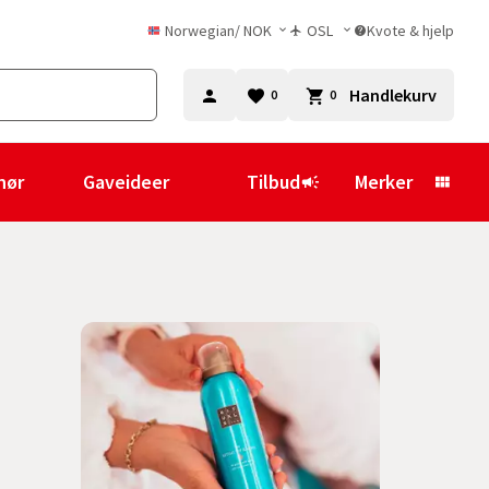
Norwegian
/
NOK
OSL
Kvote & hjelp
Handlekurv
0
0
hør
Gaveideer
Tilbud
Merker