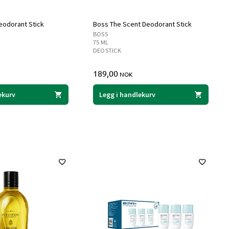
eodorant Stick
Boss The Scent Deodorant Stick
BOSS
75 ML
DEOSTICK
189,00
NOK
ekurv
Legg i handlekurv