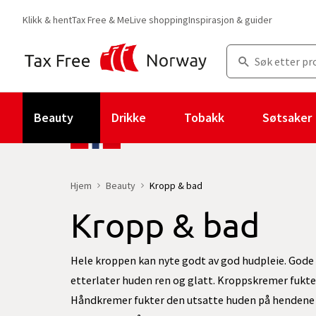
Klikk & hent
Tax Free & Me
Live shopping
Inspirasjon & guider
Beauty
Drikke
Tobakk
Søtsaker
Hjem
Beauty
Kropp & bad
Kropp & bad
Hele kroppen kan nyte godt av god hudpleie. Gode 
etterlater huden ren og glatt. Kroppskremer fukte
Håndkremer fukter den utsatte huden på hendene og