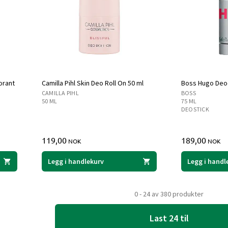
orant
Camilla Pihl Skin Deo Roll On 50 ml
Boss Hugo Deod
CAMILLA PIHL
BOSS
50 ML
75 ML
DEOSTICK
119,00
189,00
NOK
NOK
Legg i handlekurv
Legg i handl
0 - 24 av 380 produkter
Last 24 til