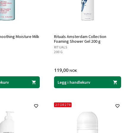
moothing Moisture Milk
Rituals Amsterdam Collection
Foaming Shower Gel 200 g
RITUALS
200 G
119,00
NOK
ekurv
Legg i handlekurv
2 FOR 279