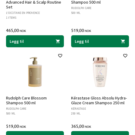
Advanced Hair & Scalp Routine
Shampoo 500 ml
Set
RUDOLPH CARE
L'OCCITANE EN PROVENCE
500 ML
1 ITEMS
465,00
519,00
NOK
NOK
Legg til
Legg til
Rudolph Care Blossom
Kérastase Gloss Absolu Hydra-
Shampoo 500 ml
Glaze Cream Shampoo 250 ml
RUDOLPH CARE
KÉRASTASE
500 ML
250 ML
519,00
365,00
NOK
NOK