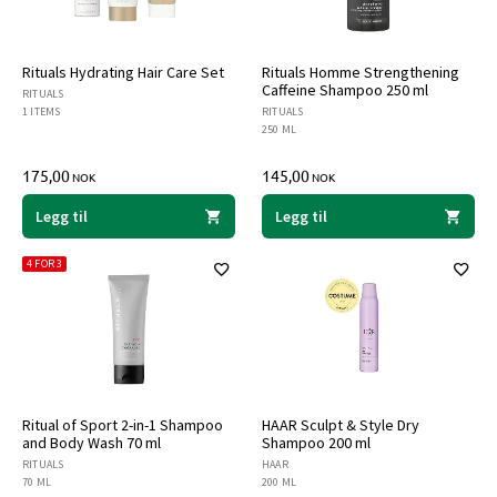
Rituals Hydrating Hair Care Set
Rituals Homme Strengthening
Caffeine Shampoo 250 ml
RITUALS
1 ITEMS
RITUALS
250 ML
175,00
145,00
NOK
NOK
Legg til
Legg til
4 FOR 3
Ritual of Sport 2-in-1 Shampoo
HAAR Sculpt & Style Dry
and Body Wash 70 ml
Shampoo 200 ml
RITUALS
HAAR
70 ML
200 ML