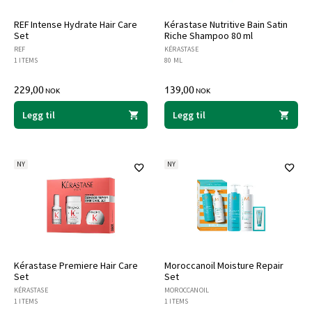
REF Intense Hydrate Hair Care
Kérastase Nutritive Bain Satin
Set
Riche Shampoo 80 ml
REF
KÉRASTASE
1 ITEMS
80 ML
229,00
139,00
NOK
NOK
Legg til
Legg til
NY
NY
Kérastase Premiere Hair Care
Moroccanoil Moisture Repair
Set
Set
KÉRASTASE
MOROCCANOIL
1 ITEMS
1 ITEMS