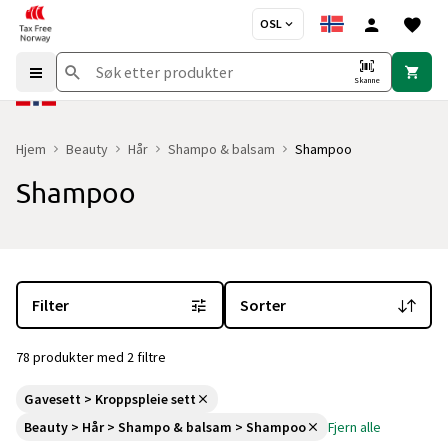
OSL
Skanne
Hjem
Beauty
Hår
Shampo & balsam
Shampoo
Shampoo
Du er for øyeblikket på "Shampoo" kategorisiden
med 78 produkte
Filter
Sorter
78 produkter med 2 filtre
Gavesett > Kroppspleie sett
Beauty > Hår > Shampo & balsam > Shampoo
Fjern alle