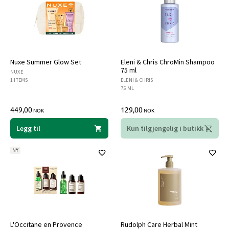
Nuxe Summer Glow Set
Eleni & Chris ChroMin Shampoo
75 ml
NUXE
1 ITEMS
ELENI & CHRIS
75 ML
449,00
129,00
NOK
NOK
Legg til
Kun tilgjengelig i butikk
NY
L'Occitane en Provence
Rudolph Care Herbal Mint