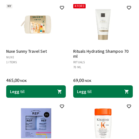
NY
4 FOR 3
Nuxe Sunny Travel Set
Rituals Hydrating Shampoo 70
ml
NUXE
1 ITEMS
RITUALS
70 ML
465,00
69,00
NOK
NOK
Legg til
Legg til